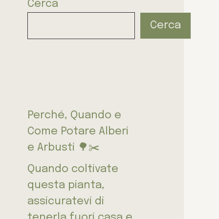
Cerca
Cerca
Perché, Quando e
Come Potare Alberi
e Arbusti 🌳✂️
Quando coltivate
questa pianta,
assicuratevi di
tenerla fuori casa e