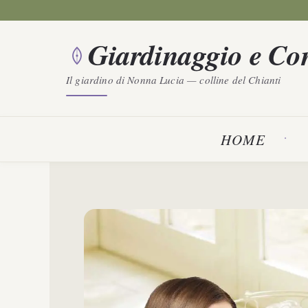
Vai
al
Giardinaggio e Con
contenuto
Il giardino di Nonna Lucia — colline del Chianti
HOME