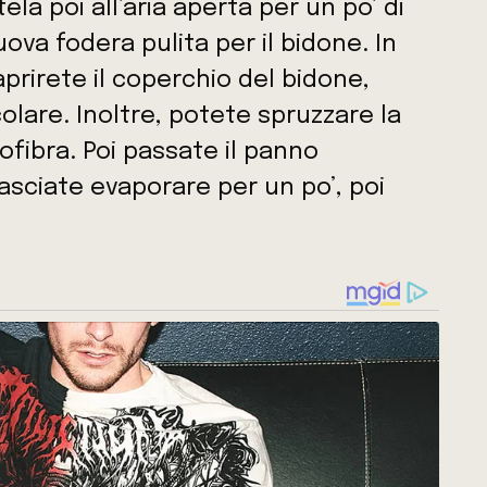
tela poi all’aria aperta per un po’ di
ova fodera pulita per il bidone. In
prirete il coperchio del bidone,
lare. Inoltre, potete spruzzare la
fibra. Poi passate il panno
Lasciate evaporare per un po’, poi