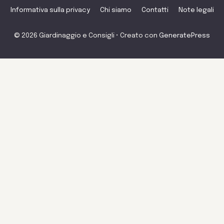
Informativa sulla privacy
Chi siamo
Contatti
Note legali
© 2026 Giardinaggio e Consigli
• Creato con
GeneratePress