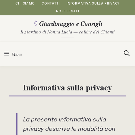
Vai
CHI SIAMO
CONTATTI
INFORMATIVA SULLA PRIVACY
NOTE LEGALI
al
Giardinaggio e Consigli
contenuto
Il giardino di Nonna Lucia — colline del Chianti
Menu
Informativa sulla privacy
La presente informativa sulla
privacy descrive le modalità con