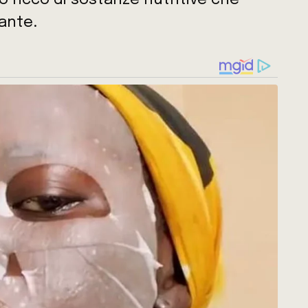
ido ricco di sostanze nutritive che
iante.