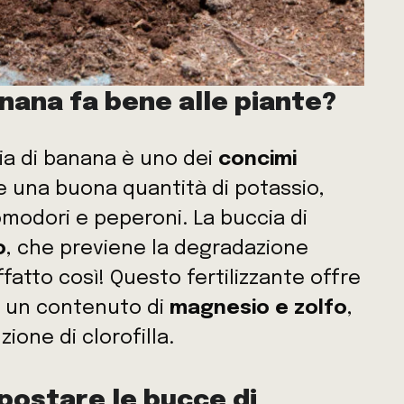
anana fa bene alle piante?
cia di banana è uno dei
concimi
e una buona quantità di potassio,
pomodori e peperoni. La buccia di
o
, che previene la degradazione
fatto così! Questo fertilizzante offre
 un contenuto di
magnesio e zolfo
,
ione di clorofilla.
ostare le bucce di