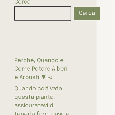
Cerca
Cerca
Perché, Quando e
Come Potare Alberi
e Arbusti 🌳✂️
Quando coltivate
questa pianta,
assicuratevi di
tenerla fuori casa e