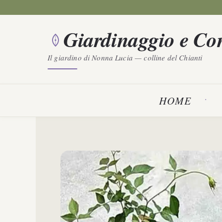
Vai
al
Giardinaggio e Con
contenuto
Il giardino di Nonna Lucia — colline del Chianti
HOME