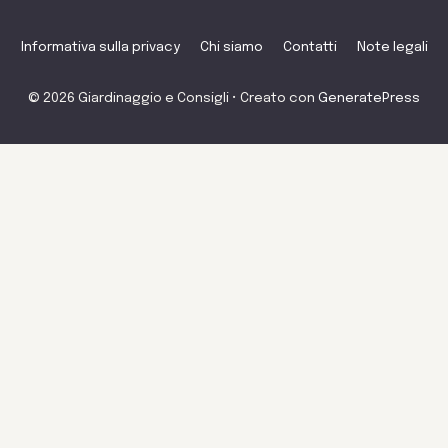
Informativa sulla privacy
Chi siamo
Contatti
Note legali
© 2026 Giardinaggio e Consigli
• Creato con
GeneratePress