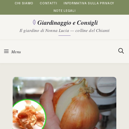
Vai
CHI SIAMO
CONTATTI
INFORMATIVA SULLA PRIVACY
NOTE LEGALI
al
Giardinaggio e Consigli
contenuto
Il giardino di Nonna Lucia — colline del Chianti
Menu