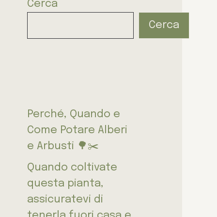
Cerca
Cerca
Perché, Quando e
Come Potare Alberi
e Arbusti 🌳✂️
Quando coltivate
questa pianta,
assicuratevi di
tenerla fuori casa e