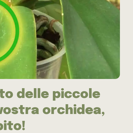
to delle piccole
vostra orchidea,
ito!