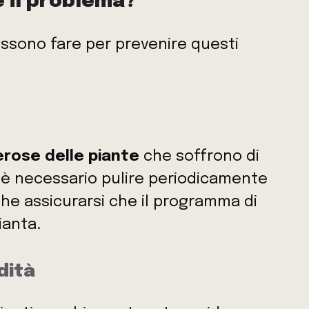
 il problema?
ossono fare per prevenire questi
erose delle piante
che soffrono di
i, è necessario pulire periodicamente
che assicurarsi che il programma di
ianta.
dità