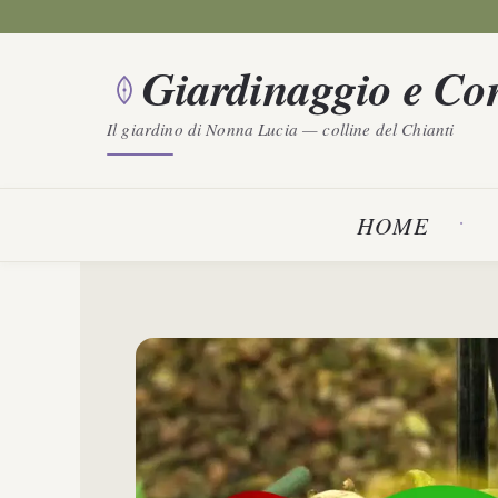
Vai
al
Giardinaggio e Con
contenuto
Il giardino di Nonna Lucia — colline del Chianti
HOME