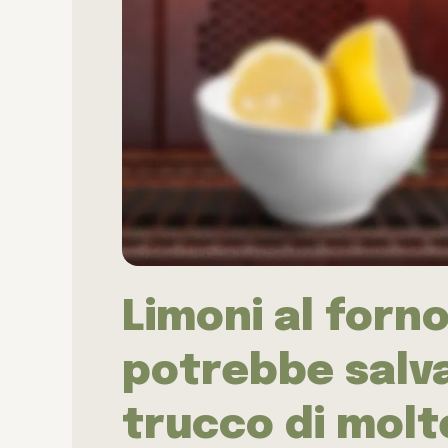
Limoni al forn
potrebbe salvarv
trucco di molt