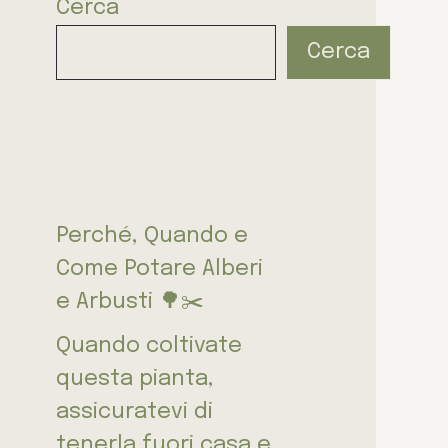
Cerca
Cerca
Perché, Quando e
Come Potare Alberi
e Arbusti 🌳✂️
Quando coltivate
questa pianta,
assicuratevi di
tenerla fuori casa e