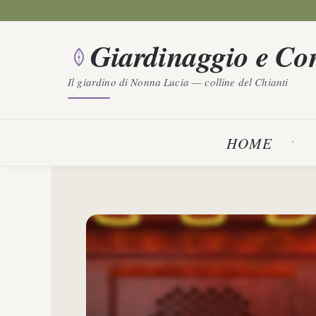
Vai
al
Giardinaggio e Con
contenuto
Il giardino di Nonna Lucia — colline del Chianti
HOME