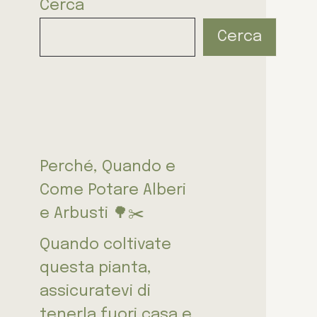
Cerca
Cerca
Perché, Quando e
Come Potare Alberi
e Arbusti 🌳✂️
Quando coltivate
questa pianta,
assicuratevi di
tenerla fuori casa e