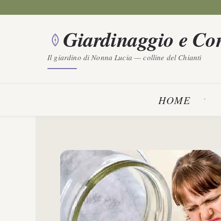
Vai
al
Giardinaggio e Con
contenuto
Il giardino di Nonna Lucia — colline del Chianti
HOME