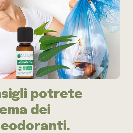
sigli potrete
lema dei
leodoranti.