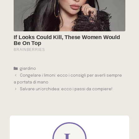
Categorie
giardino
Congelare i limoni: ecco i consigli per averli sempre
a portata di mano
Salvare un’orchidea: ecco i passi da compiere!