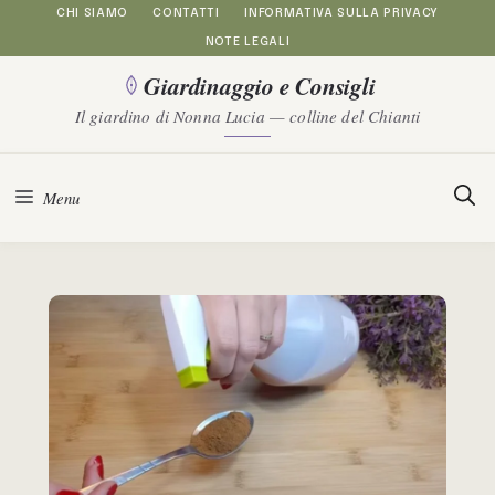
Vai
CHI SIAMO
CONTATTI
INFORMATIVA SULLA PRIVACY
NOTE LEGALI
al
Giardinaggio e Consigli
contenuto
Il giardino di Nonna Lucia — colline del Chianti
Menu