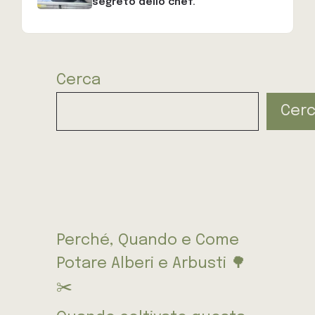
segreto dello chef.
Cerca
Cer
Perché, Quando e Come
Potare Alberi e Arbusti 🌳
✂️