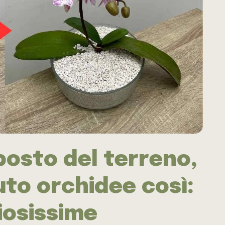
posto del terreno,
uto orchidee così:
iosissime