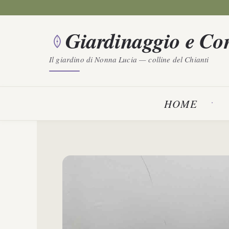
Vai
al
Giardinaggio e Con
contenuto
Il giardino di Nonna Lucia — colline del Chianti
HOME