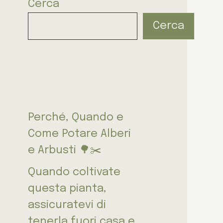
Cerca
Cerca
Perché, Quando e
Come Potare Alberi
e Arbusti 🌳✂️
Quando coltivate
questa pianta,
assicuratevi di
tenerla fuori casa e