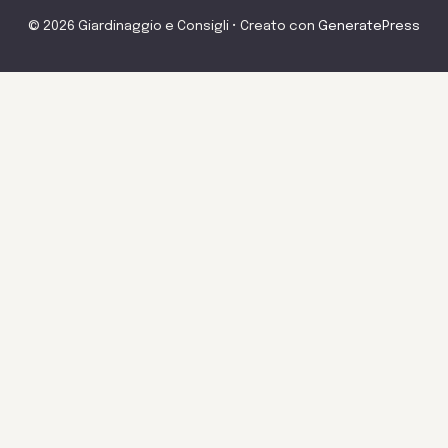
© 2026 Giardinaggio e Consigli
• Creato con
GeneratePress