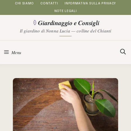
Vai
CHI SIAMO
CONTATTI
INFORMATIVA SULLA PRIVACY
NOTE LEGALI
al
Giardinaggio e Consigli
contenuto
Il giardino di Nonna Lucia — colline del Chianti
Menu