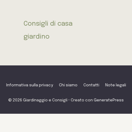
Consigli di casa
giardino
Informativa sulla privacy
Chi siamo
Contatti
Note legali
© 2026 Giardinaggio e Consigli
• Creato con
GeneratePress