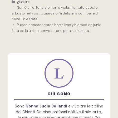
Categorie
giardino
Non è un’ortensia e non è viola. Piantate questo
arbusto nel vostro giardino. Vi delizierà con “palle di
neve” in estate.
Puede sembrar estas hortalizas y hierbas en junio.
Esta es la última convocatoria para la siembra
CHI SONO
Sono
Nonna Lucia Bellandi
e vivo tra le colline
del Chianti. Da cinquant’anni coltivo il mio orto,
le mie rose e le erbe aromatiche di casa. Qui