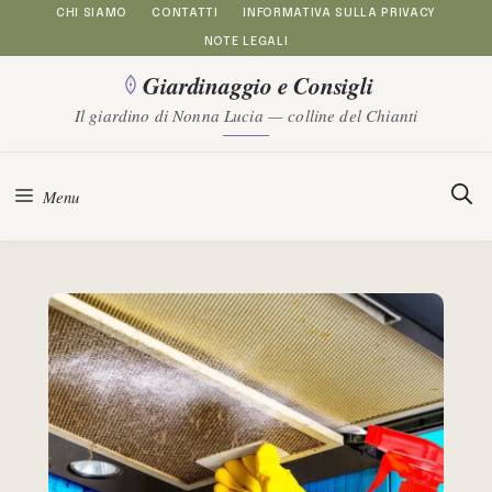
Vai
CHI SIAMO
CONTATTI
INFORMATIVA SULLA PRIVACY
NOTE LEGALI
al
Giardinaggio e Consigli
contenuto
Il giardino di Nonna Lucia — colline del Chianti
Menu