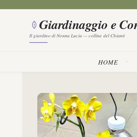
Vai
al
Giardinaggio e Con
contenuto
Il giardino di Nonna Lucia — colline del Chianti
HOME