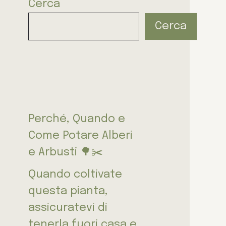
Cerca
Cerca
Perché, Quando e
Come Potare Alberi
e Arbusti 🌳✂️
Quando coltivate
questa pianta,
assicuratevi di
tenerla fuori casa e