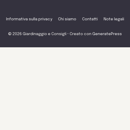
Informativa sulla privacy
Chi siamo
Contatti
Note legali
© 2026 Giardinaggio e Consigli
• Creato con
GeneratePress