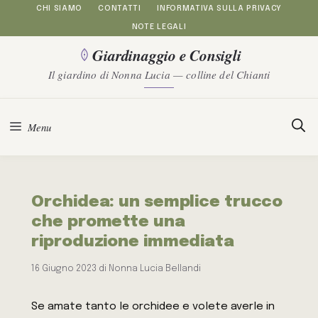
Vai
CHI SIAMO
CONTATTI
INFORMATIVA SULLA PRIVACY
NOTE LEGALI
al
Giardinaggio e Consigli
contenuto
Il giardino di Nonna Lucia — colline del Chianti
Menu
Orchidea: un semplice trucco
che promette una
riproduzione immediata
16 Giugno 2023
di
Nonna Lucia Bellandi
Se amate tanto le orchidee e volete averle in