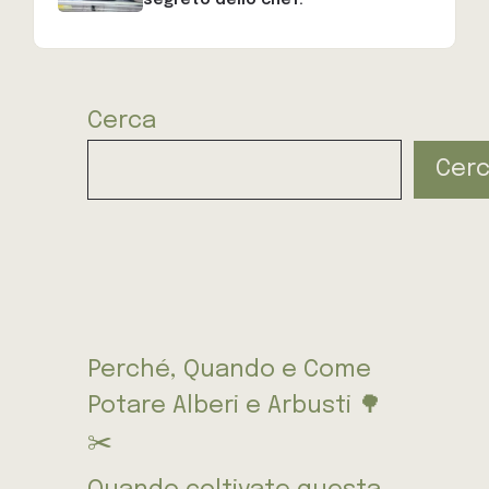
segreto dello chef.
Cerca
Cer
Perché, Quando e Come
Potare Alberi e Arbusti 🌳
✂️