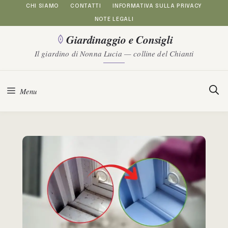
Vai
CHI SIAMO
CONTATTI
INFORMATIVA SULLA PRIVACY
NOTE LEGALI
al
Giardinaggio e Consigli
contenuto
Il giardino di Nonna Lucia — colline del Chianti
Menu