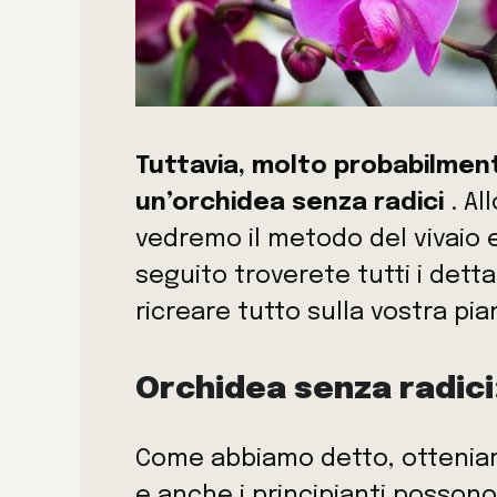
Tuttavia, molto probabilment
un’orchidea senza radici
. Al
vedremo il metodo del vivaio 
seguito troverete tutti i det
ricreare tutto sulla vostra pia
Orchidea senza radici
Come abbiamo detto, otteniamo
e anche i principianti possono