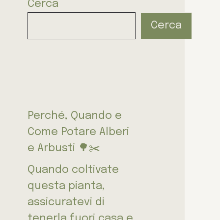
Cerca
Cerca
Perché, Quando e
Come Potare Alberi
e Arbusti 🌳✂️
Quando coltivate
questa pianta,
assicuratevi di
tenerla fuori casa e