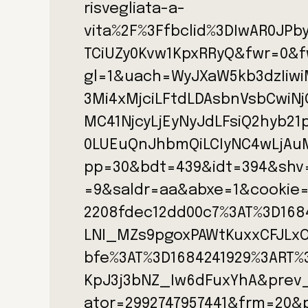
risvegliata-a-
vita%2F%3Ffbclid%3DIwAR0JPb
TCiUZy0Kvw1KpxRRyQ&fwr=0&
gl=1&uach=WyJXaW5kb3dzIiwiM
3Mi4xMjciLFtdLDAsbnVsbCwiN
MC41NjcyLjEyNyJdLFsiQ2hyb21
0LUEuQnJhbmQiLCIyNC4wLjAu
pp=30&bdt=439&idt=394&shv=
=9&saldr=aa&abxe=1&cookie
2208fdec12dd00c7%3AT%3D168
LNI_MZs9pgoxPAWtKuxxCFJLxO
bfe%3AT%3D1684241929%3ART%
KpJ3j3bNZ_Iw6dFuxYhA&prev
ator=2992747957441&frm=20&