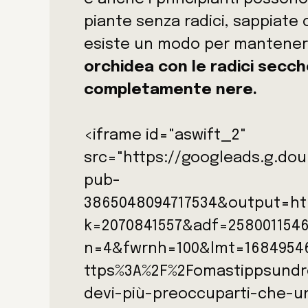
piante senza radici, sappiate
esiste un modo per mantenerl
orchidea con le radici secc
completamente nere.
<iframe id="aswift_2"
src="https://googleads.g.dou
pub-
3865048094717534&output=h
k=2070841557&adf=258001154
n=4&fwrnh=100&lmt=1684954
ttps%3A%2F%2Fomastippsundr
devi-più-preoccuparti-che-u