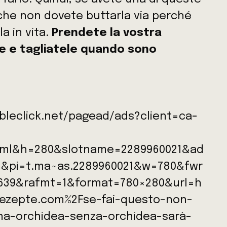
 che non dovete buttarla via perché
a in vita.
Prendete la vostra
he e tagliatele quando sono
bleclick.net/pagead/ads?client=ca-
tml&h=280&slotname=2289960021&ad
6&pi=t.ma~as.2289960021&w=780&fwr
639&rafmt=1&format=780×280&url=h
ezepte.com%2Fse-fai-questo-non-
na-orchidea-senza-orchidea-sarà-