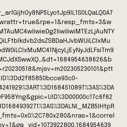
y_arlGijhOy8NP5LyotJp9lL1S0LQaLQ0A7
fwrattr=true&rpe=1&resp_fmts=3&w
TAuMC4wIiwieDg2IiwiIiwiMTEzLjAuNTY
jQiLFtbIkdvb2dsZSBDaHJvbWUiLCIxMu
pdW0iLCIxMuMC41NjcyLjEyNyJdLFsiTm9
MCJdXSwwXQ..&dt=1684954638626&b
r20230518&mjsv=m202305230101&ptt
=ID%3Dd2f85850bcce93c0-
4241929%3ART%3D1684510897%3AS%3DA
F958Yng&gpic=UID%3D00000c17c6f62
3D1684939271%3AS%3DALNI_MZB5IHtpR
_fmts=0x0%2C780x280&nras=1&correl
pv=1&ga_vid=1073922800.1684954639