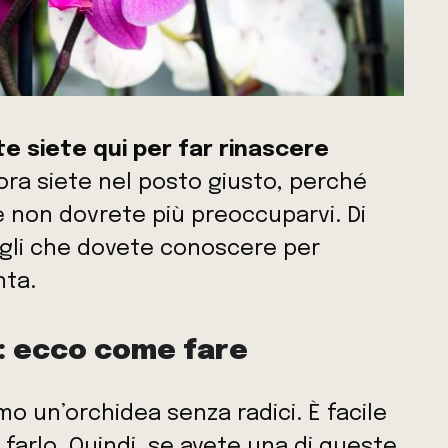
e siete qui per far rinascere
lora siete nel posto giusto, perché
e non dovrete più preoccuparvi. Di
tagli che dovete conoscere per
nta.
: ecco come fare
 un’orchidea senza radici. È facile
 farlo. Quindi, se avete una di queste