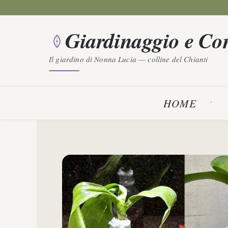
Vai
al
Giardinaggio e Con
contenuto
Il giardino di Nonna Lucia — colline del Chianti
HOME