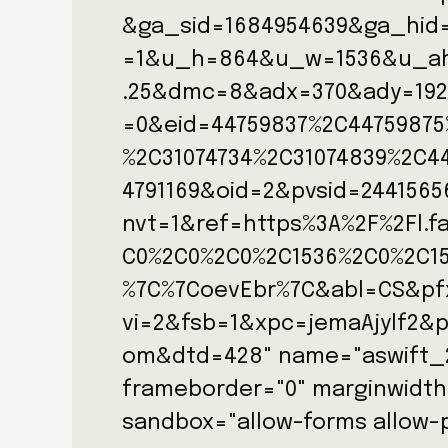
&ga_sid=1684954639&ga_hid
=1&u_h=864&u_w=1536&u_a
.25&dmc=8&adx=370&ady=192
=0&eid=44759837%2C44759875
%2C31074734%2C31074839%2C4
4791169&oid=2&pvsid=244156
nvt=1&ref=https%3A%2F%2Fl.
C0%2C0%2C0%2C1536%2C0%2C15
%7C%7CoevEbr%7C&abl=CS&pfx
vi=2&fsb=1&xpc=jemaAjylf2&
om&dtd=428" name="aswift_2"
frameborder="0" marginwidth=
sandbox="allow-forms allow-