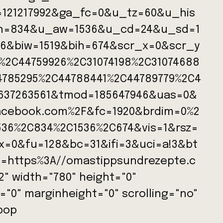
=121217992&ga_fc=0&u_tz=60&u_his
h=834&u_aw=1536&u_cd=24&u_sd=1
6&biw=1519&bih=674&scr_x=0&scr_y
%2C44759926%2C31074198%2C31074688
4785295%2C44788441%2C44789779%2C4
5637263561&tmod=185647946&uas=0&
facebook.com%2F&fc=1920&brdim=0%2
36%2C834%2C1536%2C674&vis=1&rsz=
=0&fu=128&bc=31&ifi=3&uci=a!3&bt
p=https%3A//omastippsundrezepte.c
 width="780" height="0"
"0" marginheight="0" scrolling="no"
pop