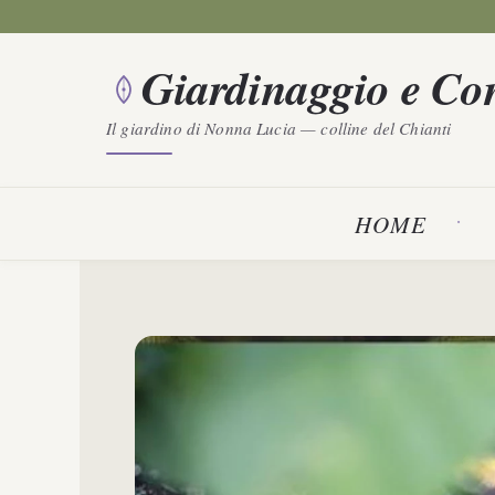
Vai
al
Giardinaggio e Con
contenuto
Il giardino di Nonna Lucia — colline del Chianti
HOME