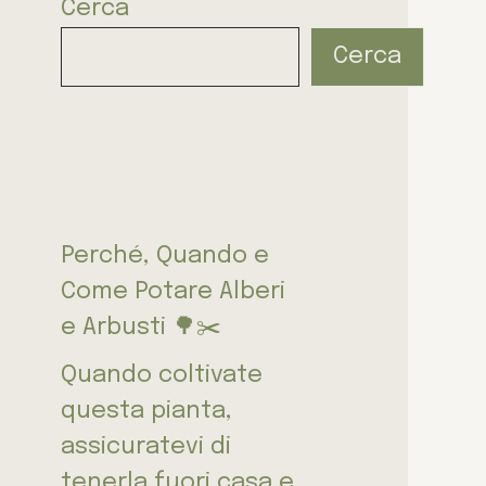
Cerca
Cerca
Perché, Quando e
Come Potare Alberi
e Arbusti 🌳✂️
Quando coltivate
questa pianta,
assicuratevi di
tenerla fuori casa e