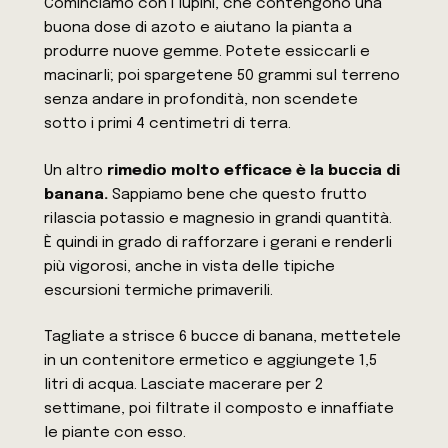
Cominciamo con i lupini, che contengono una
buona dose di azoto e aiutano la pianta a
produrre nuove gemme. Potete essiccarli e
macinarli; poi spargetene 50 grammi sul terreno
senza andare in profondità, non scendete
sotto i primi 4 centimetri di terra.
Un altro
rimedio molto efficace è la buccia di
banana.
Sappiamo bene che questo frutto
rilascia potassio e magnesio in grandi quantità.
È quindi in grado di rafforzare i gerani e renderli
più vigorosi, anche in vista delle tipiche
escursioni termiche primaverili.
Tagliate a strisce 6 bucce di banana, mettetele
in un contenitore ermetico e aggiungete 1,5
litri di acqua. Lasciate macerare per 2
settimane, poi filtrate il composto e innaffiate
le piante con esso.