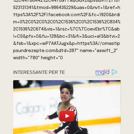
%2C44788442%2C44789779&oid=2&pvsid=1727157
523131341&tmod=986435229&uas=0&nvt=1&ref=h
ttps%3A%2F%2Fl.facebook.com%2F&fc=1920&brdi
m=0%2C0%2C0%2C0%2C1536%2C0%2C1536%2C834%
2C1536%2C674&vis=1&rsz=%7C%7CoevEbr%7C&ab
l=CS&pfx=0&fu=128&bc=31&ifi=3&uci=a!3&btvi=2
&fsb=1&xpc=wP7AATJugx&p=https%3A//omastip
psundrezepte.com&dtd=287" name="aswift_2"
width="780" height="0