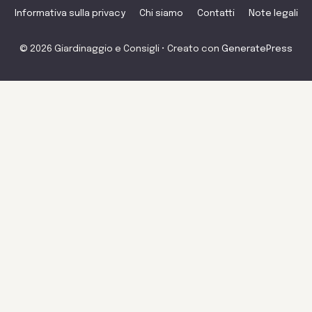
Informativa sulla privacy
Chi siamo
Contatti
Note legali
© 2026 Giardinaggio e Consigli
• Creato con
GeneratePress