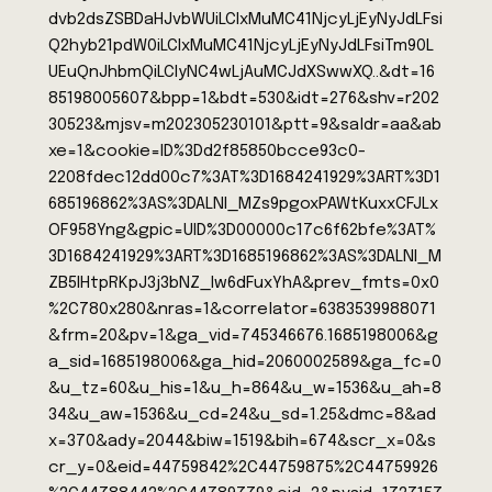
dvb2dsZSBDaHJvbWUiLCIxMuMC41NjcyLjEyNyJdLFsi
Q2hyb21pdW0iLCIxMuMC41NjcyLjEyNyJdLFsiTm90L
UEuQnJhbmQiLCIyNC4wLjAuMCJdXSwwXQ..&dt=16
85198005607&bpp=1&bdt=530&idt=276&shv=r202
30523&mjsv=m202305230101&ptt=9&saldr=aa&ab
xe=1&cookie=ID%3Dd2f85850bcce93c0-
2208fdec12dd00c7%3AT%3D1684241929%3ART%3D1
685196862%3AS%3DALNI_MZs9pgoxPAWtKuxxCFJLx
OF958Yng&gpic=UID%3D00000c17c6f62bfe%3AT%
3D1684241929%3ART%3D1685196862%3AS%3DALNI_M
ZB5IHtpRKpJ3j3bNZ_Iw6dFuxYhA&prev_fmts=0x0
%2C780x280&nras=1&correlator=6383539988071
&frm=20&pv=1&ga_vid=745346676.1685198006&g
a_sid=1685198006&ga_hid=2060002589&ga_fc=0
&u_tz=60&u_his=1&u_h=864&u_w=1536&u_ah=8
34&u_aw=1536&u_cd=24&u_sd=1.25&dmc=8&ad
x=370&ady=2044&biw=1519&bih=674&scr_x=0&s
cr_y=0&eid=44759842%2C44759875%2C44759926