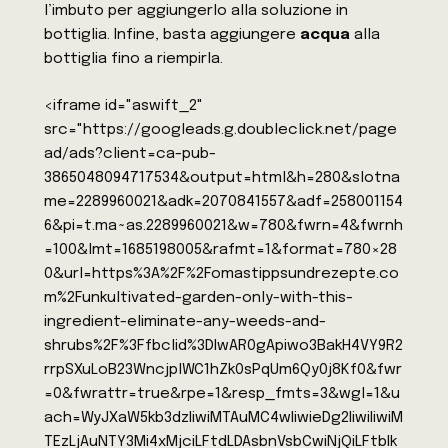
l’imbuto per aggiungerlo alla soluzione in
bottiglia. Infine, basta aggiungere
acqua
alla
bottiglia fino a riempirla.
<iframe id="aswift_2"
src="https://googleads.g.doubleclick.net/page
ad/ads?client=ca-pub-
3865048094717534&output=html&h=280&slotna
me=2289960021&adk=2070841557&adf=258001154
6&pi=t.ma~as.2289960021&w=780&fwrn=4&fwrnh
=100&lmt=1685198005&rafmt=1&format=780×28
0&url=https%3A%2F%2Fomastippsundrezepte.co
m%2Funkultivated-garden-only-with-this-
ingredient-eliminate-any-weeds-and-
shrubs%2F%3Ffbclid%3DIwAR0gApiwo3BakH4VY9R2
rrpSXuLoB23WncjplWC1hZk0sPqUm6Qy0j8Kf0&fwr
=0&fwrattr=true&rpe=1&resp_fmts=3&wgl=1&u
ach=WyJXaW5kb3dzIiwiMTAuMC4wIiwieDg2IiwiIiwiM
TEzLjAuNTY3Mi4xMjciLFtdLDAsbnVsbCwiNjQiLFtbIk