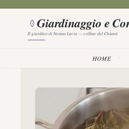
Vai
al
Giardinaggio e Con
contenuto
Il giardino di Nonna Lucia — colline del Chianti
HOME