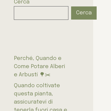
Cerca
Cerca
Perché, Quando e
Come Potare Alberi
e Arbusti 🌳✂️
Quando coltivate
questa pianta,
assicuratevi di
tenerla fuori casa e