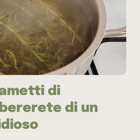
rametti di
ibererete di un
idioso