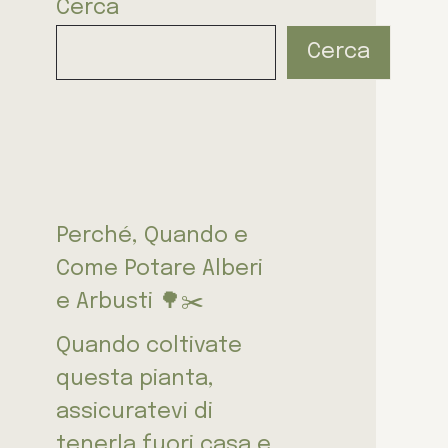
Cerca
Cerca
Perché, Quando e
Come Potare Alberi
e Arbusti 🌳✂️
Quando coltivate
questa pianta,
assicuratevi di
tenerla fuori casa e