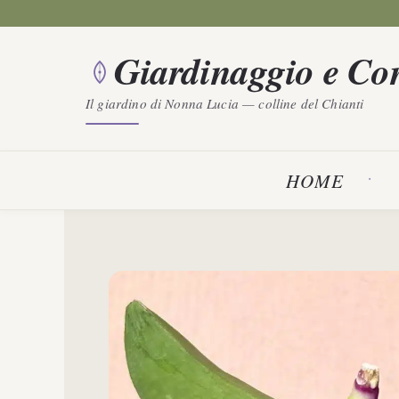
Vai
al
Giardinaggio e Con
contenuto
Il giardino di Nonna Lucia — colline del Chianti
HOME