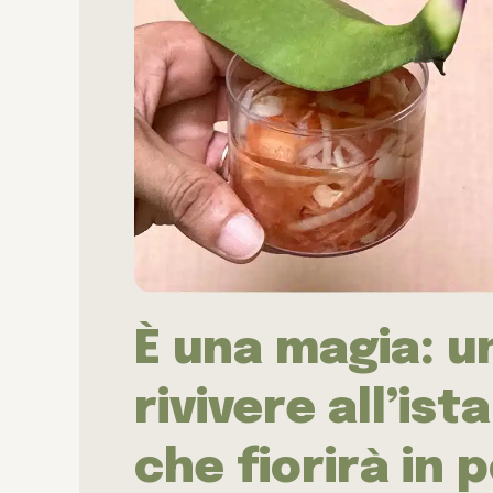
È una magia: u
rivivere all’is
che fiorirà in