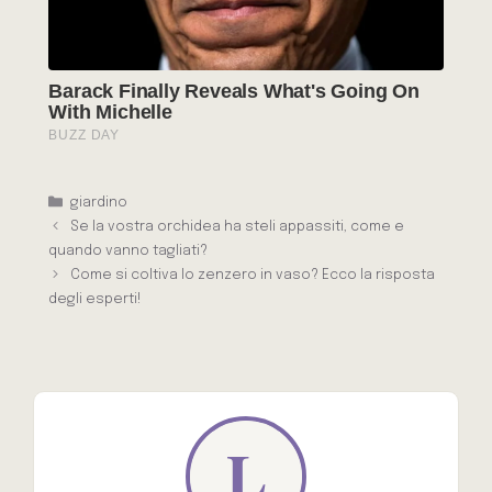
Categorie
giardino
Se la vostra orchidea ha steli appassiti, come e
quando vanno tagliati?
Come si coltiva lo zenzero in vaso? Ecco la risposta
degli esperti!