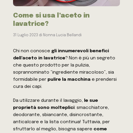
Come si usa l’aceto in
lavatrice?
31 Luglio 2023
di
Nonna Lucia Bellandi
Chi non conosce
gli innumerevoli benefici
dell’aceto in lavatrice
? Non è più un segreto
che questo prodotto per la pulizia,
soprannominato “ingrediente miracoloso”, sia
formidabile per
pulire la macchina
e prendersi
cura dei capi.
Da utilizzare durante il lavaggio,
le sue
proprietà sono molteplici
: smacchiatore,
deodorante, sbiancante, disincrostante,
anticalcare e la lista continua! Tuttavia, per
sfruttarlo al meglio, bisogna sapere
come