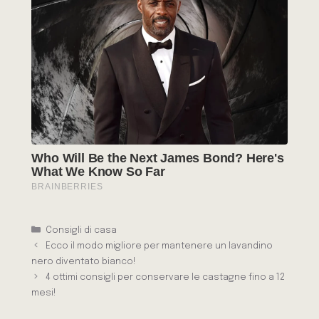
Categorie
Consigli di casa
Ecco il modo migliore per mantenere un lavandino
nero diventato bianco!
4 ottimi consigli per conservare le castagne fino a 12
mesi!