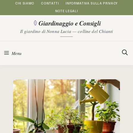
Vai
CHI SIAMO
CONTATTI
INFORMATIVA SULLA PRIVACY
NOTE LEGALI
al
Giardinaggio e Consigli
contenuto
Il giardino di Nonna Lucia — colline del Chianti
Menu