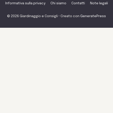
Informativa sulla privacy
Chi siamo
Contatti
Note legali
© 2026 Giardinaggio e Consigli
• Creato con
GeneratePress