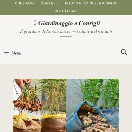
Vai
CHI SIAMO
CONTATTI
INFORMATIVA SULLA PRIVACY
NOTE LEGALI
al
Giardinaggio e Consigli
contenuto
Il giardino di Nonna Lucia — colline del Chianti
Menu