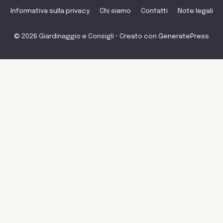
Informativa sulla privacy
Chi siamo
Contatti
Note legali
© 2026 Giardinaggio e Consigli
• Creato con
GeneratePress