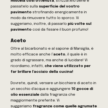
miscela così ottenuta
, strizzatelo bene e
passatelo sulla
superficie del vostro
pavimento
strofinando energicamente in
modo da rimuovere tutto lo sporco. Vi
suggeriamo, inoltre, di passarlo
più volte sul
pavimento
così da fissare il buon profumo!
Aceto
Oltre al bicarbonato e al sapone di Marsiglia, è
molto efficace anche l’
aceto
, il quale è in
grado di sgrassare, ma anche di lucidare! Vi
ricordiamo, infatti,
che viene utilizzato per
far brillare l’acciaio della cucina!
Dovrete, quindi, versare un bicchiere di aceto in
un secchio d’acqua e aggiungere
10 gocce di
olio essenziale
dalla fragranza che
maggiormente preferite. Vi
suggeriamo
fragranze come quelle agrumate