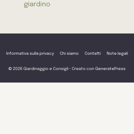
giardino
Informativa sulla privacy
Chi siamo
Contatti
Note legali
© 2026 Giardinaggio e Consigli
• Creato con
GeneratePress