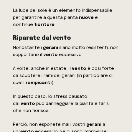
La luce del sole è un elemento indispensabile
per garantire a questa pianta
nuove
e
continue
fioriture
.
Riparate dal vento
Nonostante i
gerani
siano molto resistenti, non
sopportano il
vento
eccessivo.
A volte, anche in estate, il
vento
è così forte
da scuotere i rami dei gerani (in particolare di
quelli
rampicanti
).
In questo caso, lo stress causato
dal
vento
può danneggiare la pianta e far sì
che non fiorisca.
Perciò, non esponete mai i vostri
gerani
a
un
vento
eccessivo. Se ci sono improvvise