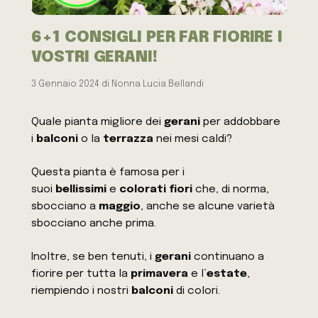
6+1 CONSIGLI PER FAR FIORIRE I
VOSTRI GERANI!
3 Gennaio 2024
di
Nonna Lucia Bellandi
Quale pianta migliore dei
gerani
per addobbare
i
balconi
o la
terrazza
nei mesi caldi?
Questa pianta è famosa per i
suoi
bellissimi
e
colorati
fiori
che, di norma,
sbocciano a
maggio
, anche se alcune varietà
sbocciano anche prima.
Inoltre, se ben tenuti, i
gerani
continuano a
fiorire per tutta la
primavera
e l’
estate
,
riempiendo i nostri
balconi
di colori.