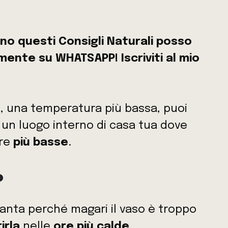
ono questi Consigli Naturali posso
amente su WHATSAPP! Iscriviti al mio
e, una temperatura più bassa, puoi
 un luogo interno di casa tua dove
ere
più basse
.
o
ianta perché magari il vaso è troppo
irla
nelle
ore più calde
.