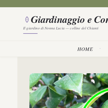
Vai
al
Giardinaggio e Con
contenuto
Il giardino di Nonna Lucia — colline del Chianti
HOME