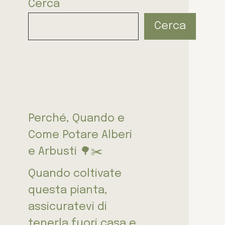
Cerca
Cerca
Perché, Quando e
Come Potare Alberi
e Arbusti 🌳✂️
Quando coltivate
questa pianta,
assicuratevi di
tenerla fuori casa e