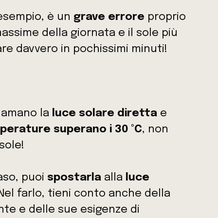
 esempio, è un
grave errore
proprio
ssime della giornata e il sole più
re davvero in pochissimi minuti!
e amano la
luce solare diretta
e
perature superano i 30 °C
, non
sole!
vaso, puoi
spostarla
alla
luce
 Nel farlo, tieni conto anche della
onte e delle sue esigenze di