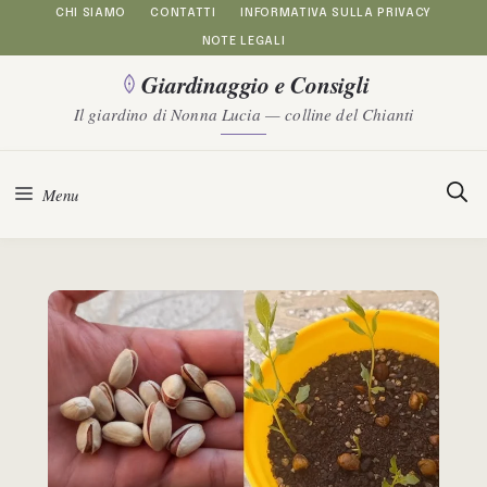
Vai
CHI SIAMO
CONTATTI
INFORMATIVA SULLA PRIVACY
NOTE LEGALI
al
Giardinaggio e Consigli
contenuto
Il giardino di Nonna Lucia — colline del Chianti
Menu