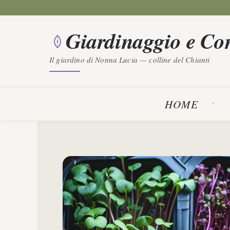
Vai
al
Giardinaggio e Con
contenuto
Il giardino di Nonna Lucia — colline del Chianti
HOME