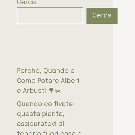
Cerca
Cerca
Perché, Quando e
Come Potare Alberi
e Arbusti 🌳✂️
Quando coltivate
questa pianta,
assicuratevi di
tenerla fuori casa e