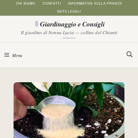
Vai
CHI SIAMO
CONTATTI
INFORMATIVA SULLA PRIVACY
NOTE LEGALI
al
Giardinaggio e Consigli
contenuto
Il giardino di Nonna Lucia — colline del Chianti
Menu